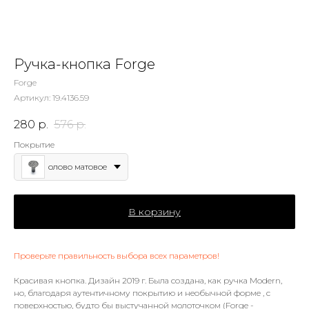
Ручка-кнопка Forge
Forge
Артикул:
19.4136.59
280
р.
576
р.
Покрытие
олово матовое
В корзину
Проверьте правильность выбора всех параметров!
Красивая кнопка. Дизайн 2019 г. Была создана, как ручка Modern,
но, благодаря аутентичному покрытию и необычной форме , с
поверхностью, будто бы выстучанной молоточком (Forge -