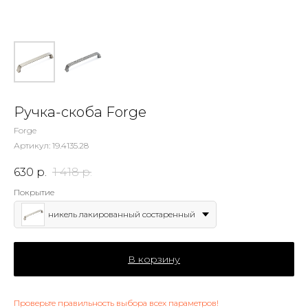
Ручка-скоба Forge
Forge
Артикул:
19.4135.28
630
р.
1 418
р.
Покрытие
никель лакированный состаренный
В корзину
Проверьте правильность выбора всех параметров!