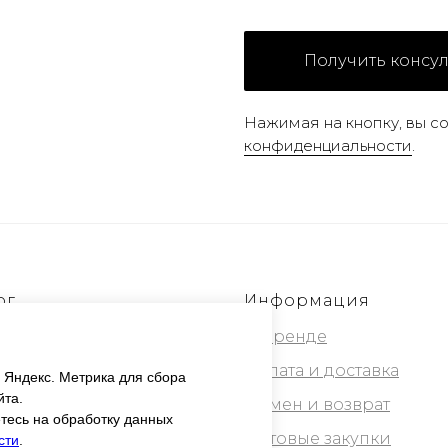
Получить консу
Нажимая на кнопку, вы с
конфиденциальности
.
ог
Информация
ика
О бренде
рн
Оплата и доставка
 Яндекс. Метрика для сбора
йта.
ик, Лофт
Обмен и возврат
тесь на обработку данных
-ракушки
Оптовые закупки
сти
.