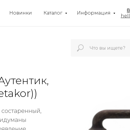
8
Новинки
Каталог
Информация
hel
Аутентик,
takor))
 состаренный,
придуманы
появление