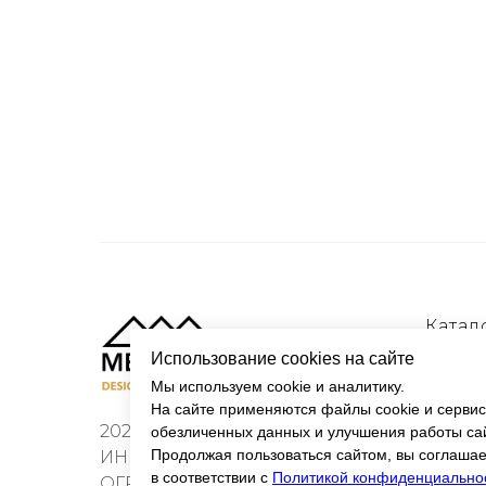
Катал
Использование cookies на сайте
Класс
Мы используем cookie и аналитику.
Моде
На сайте применяются файлы cookie и сервис
2020 © ИП Горбунов П.В.
обезличенных данных и улучшения работы са
Аутент
Продолжая пользоваться сайтом, вы соглашае
ИНН 780400667769
Ручки
в соответствии с
Политикой конфиденциально
ОГРНИП 322784700366551