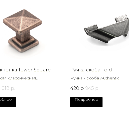
кнопка Tower Square
Ручка-скоба Fold
кая классическая
Ручка - скоба Authentic
ная ручка - кнопка
1 018
р.
420
р.
945
р.
обнее
Подробнее