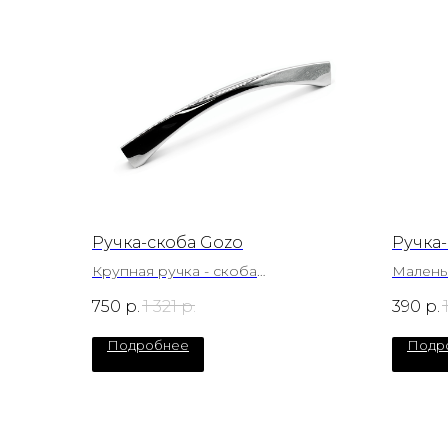
Ручка-скоба Gozo
Ручка-
Крупная ручка - скоба
Малень
направления Модерн.
квадрат
750
р.
1 321
р.
390
р.
Подробнее
Подр