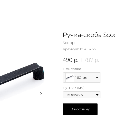
Ручка-скоба Sco
Scoop
Артикул:
19.4114.53
490
р.
1 787
р.
Присадка
160 мм
ДхШхВ (мм)
В корзину