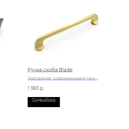
Ручка-скоба Blade
Элегантная, современная ручка -
скоба Modern
1 383
р.
Подробнее