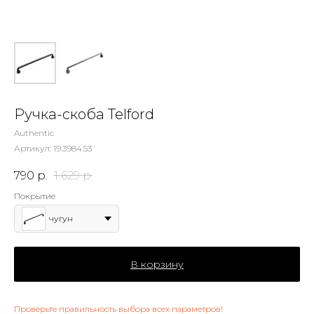
Ручка-скоба Telford
Authentic
Артикул:
19.3984.53
790
р.
1 629
р.
Покрытие
чугун
В корзину
Проверьте правильность выбора всех параметров!