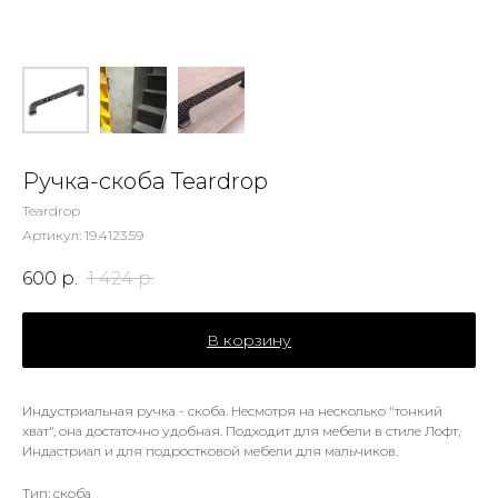
Ручка-скоба Teardrop
Teardrop
Артикул:
19.4123.59
600
р.
1 424
р.
В корзину
Индустриальная ручка - скоба. Несмотря на несколько "тонкий
хват", она достаточно удобная. Подходит для мебели в стиле Лофт,
Индастриал и для подростковой мебели для мальчиков.
Тип: скоба