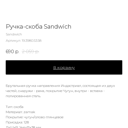
Ручка-скоба Sandwich
Sandwich
Артикул:
19.3980.53.58
690
р.
2 059
р.
В корзину
Брутальная ручка направления Индастриал, состоящая из двух
частей, снаружи - рама, покрытие Чугун, внутри - вставка -
полированная сталь.
Тип: скоба
Материал: zamak
Покрытие: чугун/олово глянцевое
Присадка: 128
ДxШxВ: 144x15x38 мм