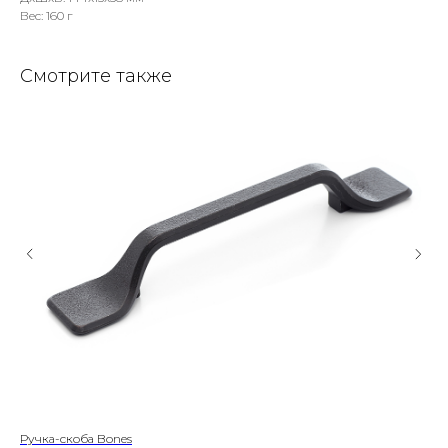
Вес: 160 г
Смотрите также
Ручка-скоба Bones
Ру