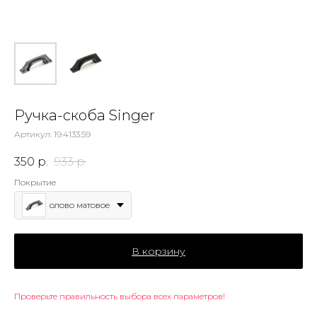
Ручка-скоба Singer
Артикул:
19.4133.59
350
р.
933
р.
Покрытие
олово матовое
В корзину
Проверьте правильность выбора всех параметров!