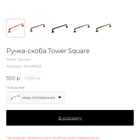
Ручка-скоба Tower Square
Tower Square
Артикул:
19.4099.33
590
р.
1 581
р.
Покрытие
медь состаренная
В корзину
Проверьте правильность выбора всех параметров!