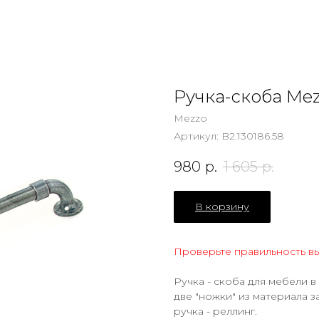
Ручка-скоба Me
Mezzo
Артикул:
B2.130186.58
980
р.
1 605
р.
В корзину
Проверьте правильность в
Ручка - скоба для мебели в
две "ножки" из материала з
ручка - реллинг.