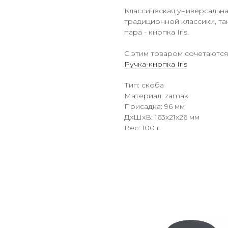
Классическая универсальная
традиционной классики, та
пара - кнопка Iris.
С этим товаром сочетаются
Ручка-кнопка Iris
Тип: скоба
Материал: zamak
Присадка: 96 мм
ДxШxВ: 163x21x26 мм
Вес: 100 г