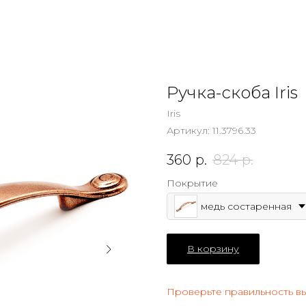
Ручка-скоба Iris
Iris
Артикул:
11.3796.33
360
р.
824
р.
Покрытие
медь состаренная
В корзину
Проверьте правильность в