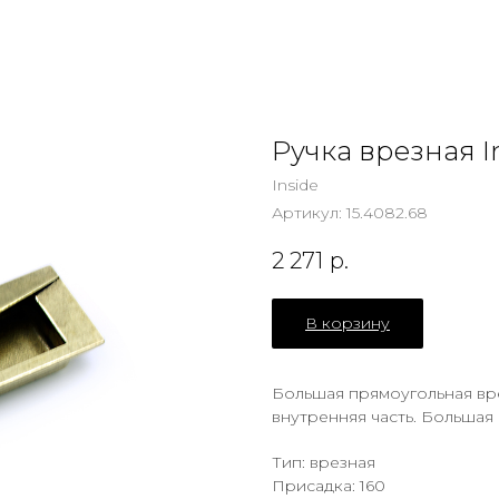
Ручка врезная I
Inside
Артикул:
15.4082.68
2 271
р.
В корзину
Большая прямоугольная врез
внутренняя часть. Большая 
Тип: врезная
Присадка: 160