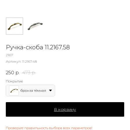
Ручка-скоба 11.2167.58
2167
Артикул:
11.2167.48
250
р.
473
р.
Покрытие
бронза тёмная
В корзину
Проверьте правильность выбора всех параметров!