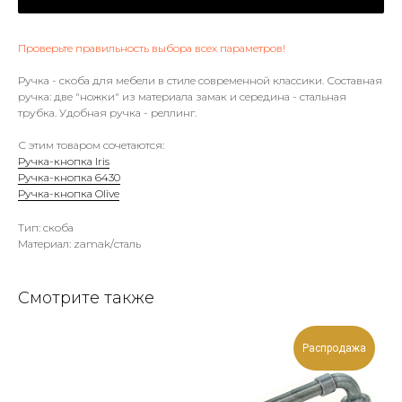
Проверьте правильность выбора всех параметров!
Ручка - скоба для мебели в стиле современной классики. Составная
ручка: две "ножки" из материала замак и середина - стальная
трубка. Удобная ручка - реллинг.
С этим товаром сочетаются:
Ручка-кнопка Iris
Ручка-кнопка 6430
Ручка-кнопка Olive
Тип: скоба
Материал: zamak/сталь
Смотрите также
Распродажа