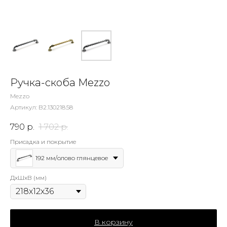
Ручка-скоба Mezzo
Mezzo
Артикул:
B2.130218.58
790
р.
1 702
р.
Присадка и покрытие
192 мм/олово глянцевое
ДхШхВ (мм)
В корзину