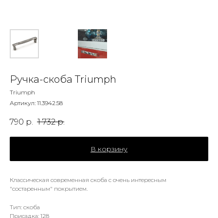
Ручка-скоба Triumph
Triumph
Артикул:
11.3942.58
790
р.
1 732
р.
В корзину
Классическая современная скоба с очень интересным
"состаренным" покрытием.
Тип: скоба
Присадка: 128