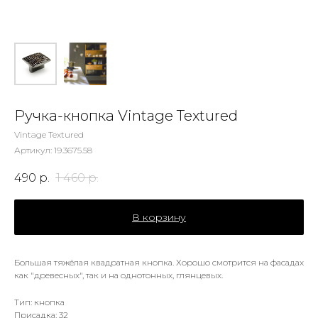
Ручка-кнопка Vintage Textured
Vintage Textured
Артикул:
19.3675.58
490
р.
1 460
р.
В корзину
Большая тяжёлая квадратная кнопка. Хорошо смотрится на фасадах
как "древесных", так и на однотонных, глянцевых.
Тип: кнопка
Присадка: 32