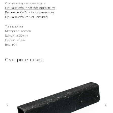
С этим товаром сочетаются:
Ручка-скоба Pinot без орнамента
Ручка-скоба Pinot с орнаментом
Ручка-скоба Parker Textured
Тип: кнопка
Материал: zamak
Ширина: 30 мм
Высота: 25 мм
Вес: 80 г
Смотрите также