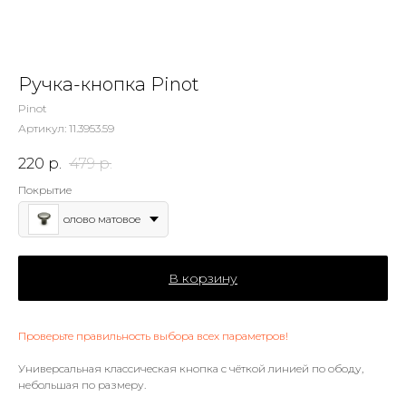
Ручка-кнопка Pinot
Pinot
Артикул:
11.3953.59
220
р.
479
р.
Покрытие
олово матовое
В корзину
Проверьте правильность выбора всех параметров!
Универсальная классическая кнопка с чёткой линией по ободу,
небольшая по размеру.