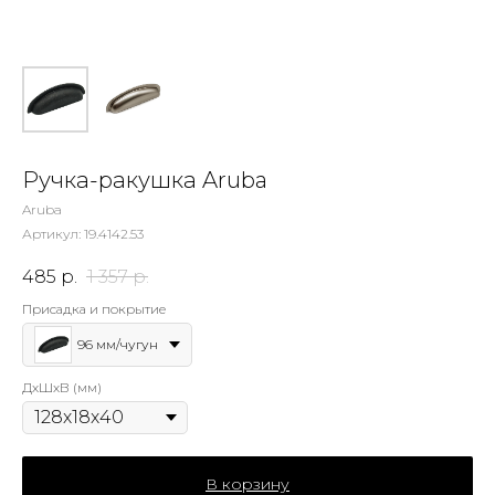
Ручка-ракушка Aruba
Aruba
Артикул:
19.4142.53
485
р.
1 357
р.
Присадка и покрытие
96 мм/чугун
ДхШхВ (мм)
В корзину