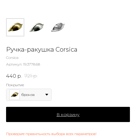
Ручка-ракушка Corsica
Corsica
Артикул:
19.3778.68
440
р.
721
р.
Покрытие
бронза
В корзину
Проверьте правильность выбора всех параметров!