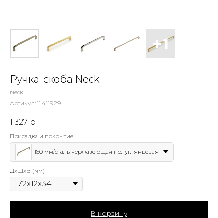
Ручка-скоба Neck
Neck
Артикул:
11.4119.29
1 327
р.
Присадка и покрытие
160 мм/сталь нержавеющая полуглянцевая
ДхШхВ (мм)
В корзину