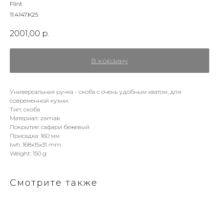
Flint
11.4147.K25
2001,00
р.
В корзину
Универсальная ручка - скоба с очень удобным хватом, для
современной кухни.
Тип: скоба
Материал: zamak
Покрытие: сафари бежевый
Присадка: 160 мм
lwh: 168x15x31 mm
Weight: 150 g
Смотрите также