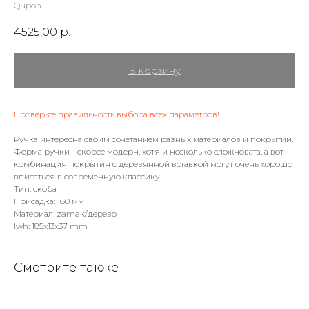
Qupon
4525,00
р.
В корзину
Проверьте правильность выбора всех параметров!
Ручка интересна своим сочетанием разных материалов и покрытий.
Форма ручки - скорее модерн, хотя и несколько сложновата, а вот
комбинация покрытия с деревянной вставкой могут очень хорошо
вписаться в современную классику.
Тип: скоба
Присадка: 160 мм
Материал: zamak/дерево
lwh: 185x13x37 mm
Смотрите также