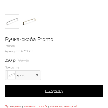
Ручка-скоба Pronto
Pronto
Артикул:
11.4079.38
250
р.
931
р.
Покрытие
хром
В корзину
Проверьте правильность выбора всех параметров!