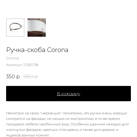
Ручка-скоба Corona
Corona
Артикул:
11.3557.38
350
р.
680
р.
В корзину
Несмотря на свою "неровную" геометрию, эта ручка очень хорошо
смотрится на фасадах, не мешая их восприятию, в то же время
придавая мебели необычный вид. Особенно удачная находка для
изогнутых фасадов, цветных, глянцевых, а также для дверок и
ящиков ванных комнат.