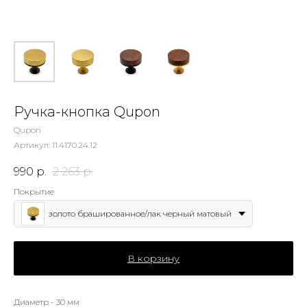
Ручка-кнопка Qupon
Qupon
Артикул:
11.4170.24.12
990
р.
2 263
р.
Покрытие
золото брашированное/лак черный матовый
В корзину
Диаметр - 30 мм