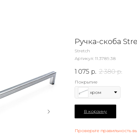
Ручка-скоба Str
Stretch
Артикул:
11.3789.38
1 075
р.
2 380
р.
Покрытие
хром
В корзину
Проверьте правильность в