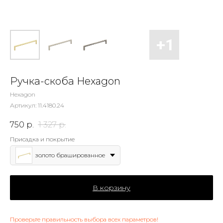
Ручка-скоба Hexagon
Hexagon
Артикул:
11.4180.24
750
р.
1 327
р.
Присадка и покрытие
золото брашированное
В корзину
Проверьте правильность выбора всех параметров!