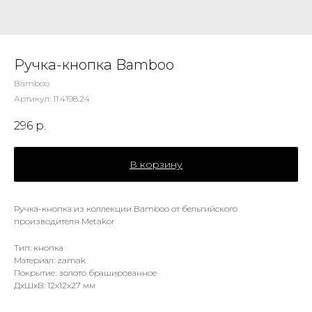
Ручка-кнопка Bamboo
Bamboo
Артикул:
11.4198.24
296
р.
В корзину
Ручка-кнопка из коллекции Bamboo от бельгийского
производителя Metakor
Тип: кнопка
Материал: zamak
Покрытие: золото брашированное
ДxШxВ: 12x12x27 мм