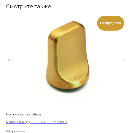
Смотрите также
Распродажа
Ручка-кнопка Blade
Руч
Маленькая ручка - кнопка Modern
Эле
190
р.
413
р.
1 3