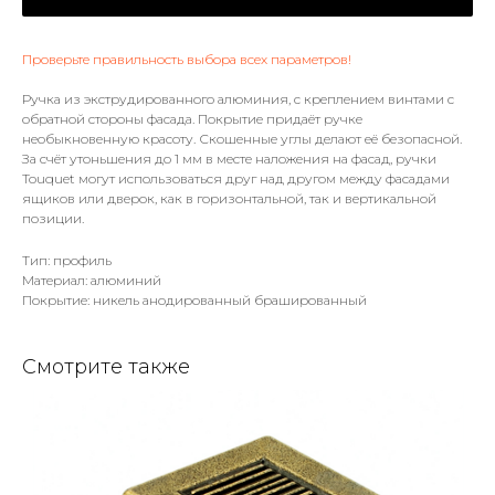
Проверьте правильность выбора всех параметров!
Ручка из экструдированного алюминия, с креплением винтами с
обратной стороны фасада. Покрытие придаёт ручке
необыкновенную красоту. Скошенные углы делают её безопасной.
За счёт утоньшения до 1 мм в месте наложения на фасад, ручки
Touquet могут использоваться друг над другом между фасадами
ящиков или дверок, как в горизонтальной, так и вертикальной
позиции.
Тип: профиль
Материал: алюминий
Покрытие: никель анодированный брашированный
Смотрите также