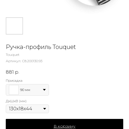
Ручка-профиль Touquet
Touquet
Артикул:
С8.200130.93
881
р.
Присадка
90 мм
ДхШхВ (мм)
В корзину