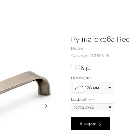
Ручка-скоба Rec
Recife
Артикул:
11.3856.49
1 226
р.
Присадка
128 мм
ДхШхВ (мм)
В корзину