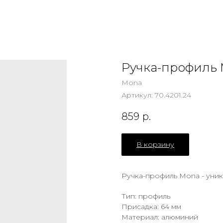
Ручка-профиль
Mona
Артикул:
70.4201.24
859
р.
В корзину
Ручка-профиль Mona - уни
Тип: профиль
Присадка: 64 мм
Материал: алюминий