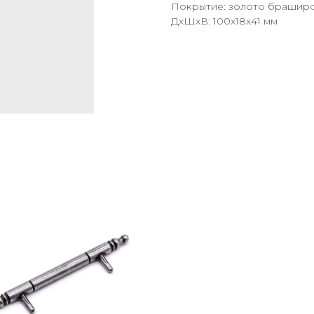
Покрытие: золото брашир
ДxШxВ: 100x18x41 мм