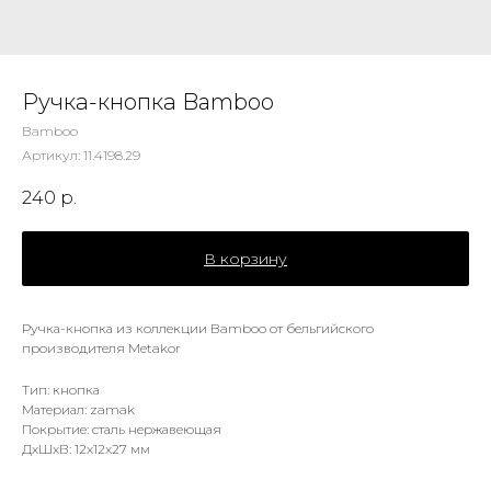
Ручка-кнопка Bamboo
Bamboo
Артикул:
11.4198.29
240
р.
В корзину
Ручка-кнопка из коллекции Bamboo от бельгийского
производителя Metakor
Тип: кнопка
Материал: zamak
Покрытие: сталь нержавеющая
ДxШxВ: 12x12x27 мм