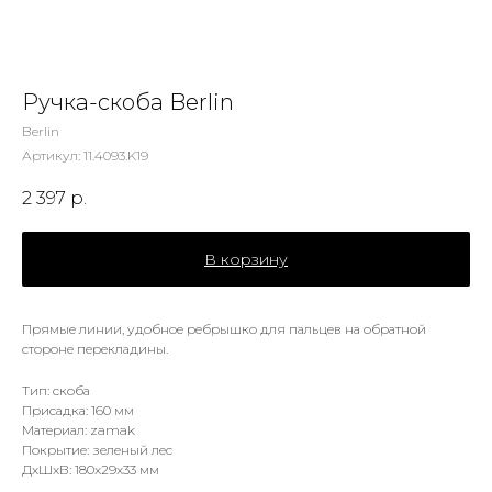
Ручка-скоба Berlin
Berlin
Артикул:
11.4093.K19
2 397
р.
В корзину
Прямые линии, удобное ребрышко для пальцев на обратной
стороне перекладины.
Тип: скоба
Присадка: 160 мм
Материал: zamak
Покрытие: зеленый лес
ДxШxВ: 180x29x33 мм