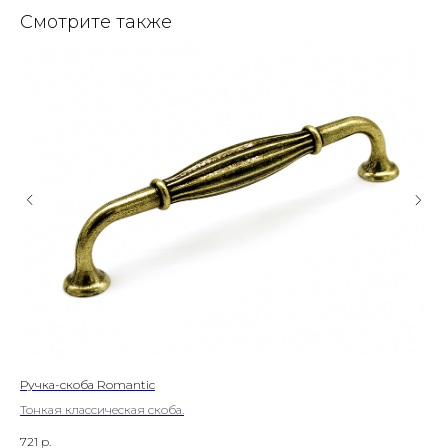
Смотрите также
Ручка-скоба Romantic
Руч
Тонкая классическая скоба.
Тон
721
р.
390