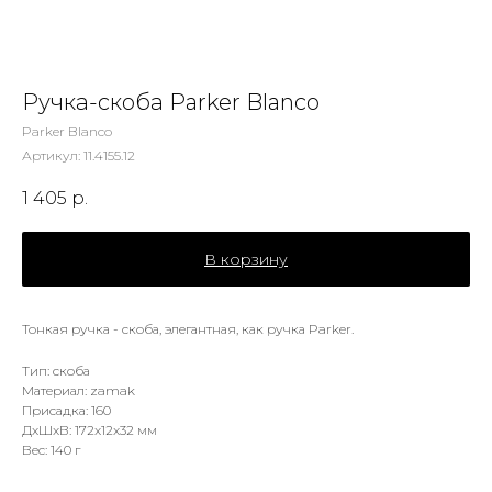
Ручка-скоба Parker Blanco
Parker Blanco
Артикул:
11.4155.12
1 405
р.
В корзину
Тонкая ручка - скоба, элегантная, как ручка Parker.
Тип: скоба
Материал: zamak
Присадка: 160
ДxШxВ: 172x12x32 мм
Вес: 140 г